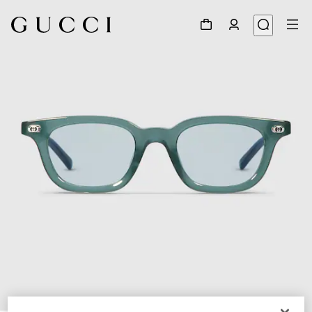
1
/
5