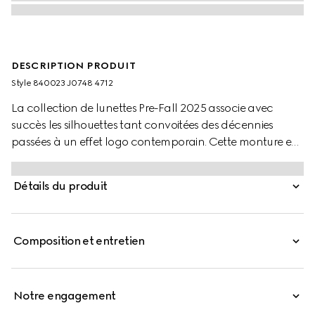
DESCRIPTION PRODUIT
Style ‎840023 J0748 4712
La collection de lunettes Pre-Fall 2025 associe avec
succès les silhouettes tant convoitées des décennies
passées à un effet logo contemporain. Cette monture en
acétate bleu opale est ornée d’un détail GG enlacés et
d’un logo Gucci gravé.
Détails du produit
Composition et entretien
Notre engagement