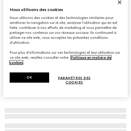
Ceinture réversible avec boucle rectangulaire
Nous utilisons des cookies
€ 550
Nous utilisons des cookies et des technologies similaires pour
Déclinaisons
cuir GG noir et cuir noir
améliorer la navigation sur le site, analyser l'utilisation qui en est
faite, contribuer à nos efforts de marketing et vous permettre de
partager nos contenus sur vos réseaux sociaux. En continuant à
utiliser ce site web, vous acceptez les présentes conditions
d'utilisation.
Pour plus d'informations sur ces technologies et leur utilisation sur
ce site web, veuillez consulter notre
Politique en matière de
cookies
.
OK
PARAMÈTRES DES
COOKIES