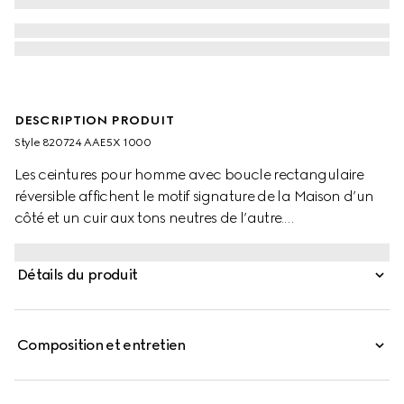
DESCRIPTION PRODUIT
Style ‎820724 AAE5X 1000
Les ceintures pour homme avec boucle rectangulaire
réversible affichent le motif signature de la Maison d’un
côté et un cuir aux tons neutres de l’autre.
Confectionnées en cuir grainé GG et cuir lisse, elles se
caractérisent par une boucle rectangulaire avec gravure
Détails du produit
Gucci.
Composition et entretien