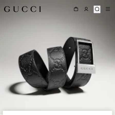
1
/
6