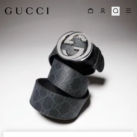
1
/
5