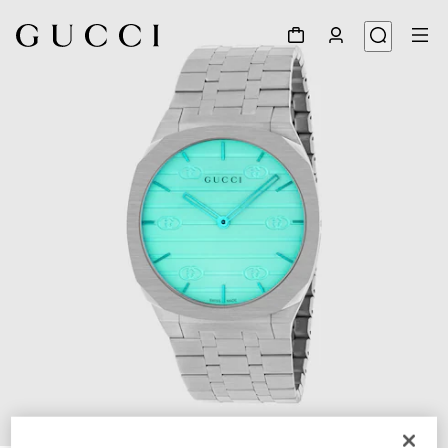
1
/
5