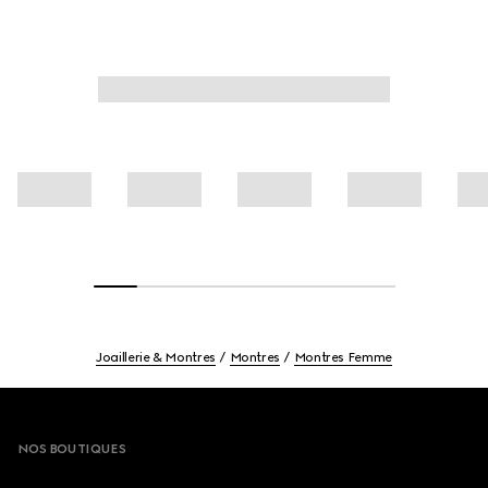
Joaillerie & Montres
Montres
Montres Femme
Footer
NOS BOUTIQUES