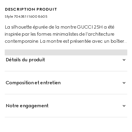
DESCRIPTION PRODUIT
Style ‎704381 I1600 8605
La silhouette épurée de la montre GUCCI 25H a été
inspirée par les formes minimalistes de l’architecture
contemporaine. La montre est présentée avec un boîtier
fin à plusieurs couches et un bracelet en acier à
cinq maillons, le tout complété par un verre bleu océan
Détails du produit
et un motif GG.
Composition et entretien
Notre engagement