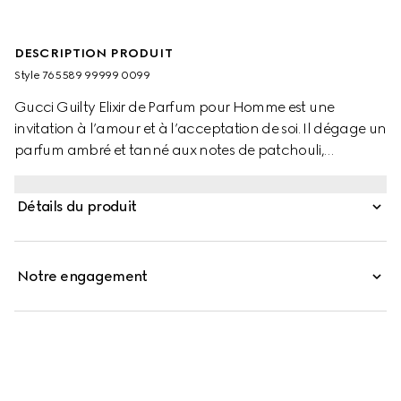
DESCRIPTION PRODUIT
Style ‎765589 99999 0099
Gucci Guilty Elixir de Parfum pour Homme est une
invitation à l’amour et à l’acceptation de soi. Il dégage un
parfum ambré et tanné aux notes de patchouli,
l’ingrédient signature de la gamme Gucci Guilty, dont la
forte concentration produit un effet des plus intenses. Le
Détails du produit
bouquet est conditionné dans un flacon de couleur vive,
créé pour refléter dans une élégante symétrie son
homologue féminin.
Notre engagement