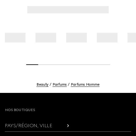
Beauty
Parfums
Parfums Homme
Footer
NOS BOUTIQUES
PAYS/RÉGION, VILLE