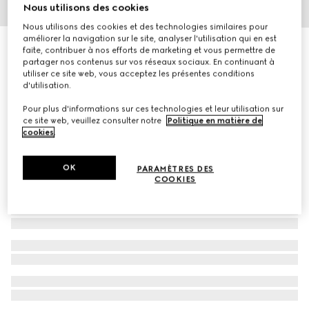
Nous utilisons des cookies
1
/
2
Nous utilisons des cookies et des technologies similaires pour
améliorer la navigation sur le site, analyser l'utilisation qui en est
Gucci Guilty Elixir de Parfum pour Homme, 60 ml
faite, contribuer à nos efforts de marketing et vous permettre de
€ 168
partager nos contenus sur vos réseaux sociaux. En continuant à
utiliser ce site web, vous acceptez les présentes conditions
d'utilisation.
Pour plus d'informations sur ces technologies et leur utilisation sur
ce site web, veuillez consulter notre
Politique en matière de
cookies
.
OK
PARAMÈTRES DES
COOKIES