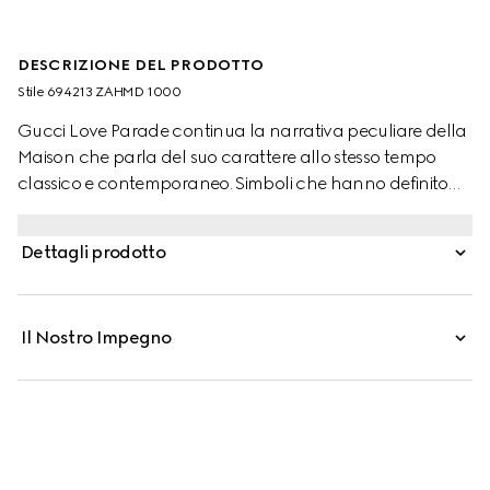
DESCRIZIONE DEL PRODOTTO
Stile ‎694213 ZAHMD 1000
Gucci Love Parade continua la narrativa peculiare della
Maison che parla del suo carattere allo stesso tempo
classico e contemporaneo. Simboli che hanno definito
epoche diverse sono adesso codici riconoscibili che
fanno cenno al passato. Presentata in nero, questa
Dettagli prodotto
giacca monopetto è realizzata viscosa e cotone GG.
Il Nostro Impegno