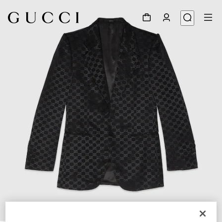
1
/
8