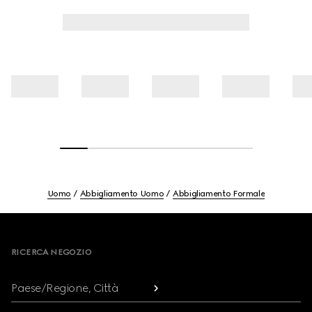
Uomo
Abbigliamento Uomo
Abbigliamento Formale
Footer
RICERCA NEGOZIO
Paese/Regione, Città