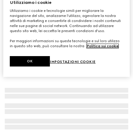
Utilizziamo i cookie
Giacca elegante in cotone e viscosa con motivo GG
Utilizziamo i cookie e tecnologie simili per migliorare la
CHF 3,200
navigazione del sito, analizzarne l'utilizzo, agevolare la nostra
attività di marketing e consentirle di condividere i nostri contenuti
nelle sue pagine di social network. Continuando ad utilizzare
questo sito web, lei accetta le presenti condizioni d'uso.
Per maggiori informazioni su queste tecnologie e sul loro utilizzo
in questo sito web, può consultare la nostra
Politica sui cookie
.
OK
IMPOSTAZIONI COOKIE