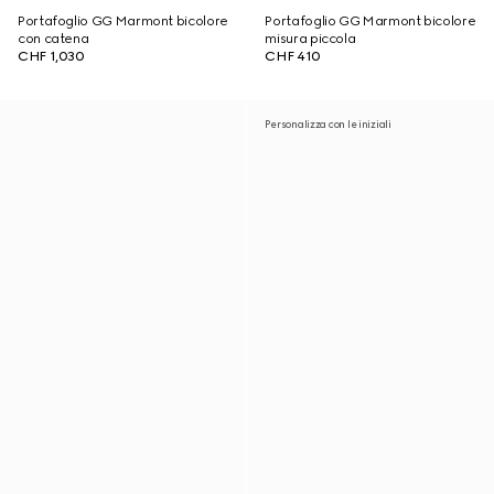
Portafoglio GG Marmont bicolore
Portafoglio GG Marmont bicolore
con catena
misura piccola
CHF 1,030
CHF 410
Personalizza con le iniziali