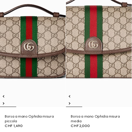
Borsa a mano Ophidia misura
Borsa a mano Ophidia misura
piccola
media
CHF 1,490
CHF 2,000