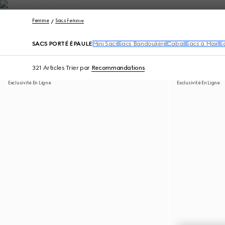
Nous Contacter
Femme
Sacs Femme
SACS PORTÉ ÉPAULE
Mini Sacs
Sacs Bandoulière
Cabas
Sacs à Main
S
321 Articles
Trier par
Recommandations
Exclusivité En Ligne
Exclusivité En Ligne