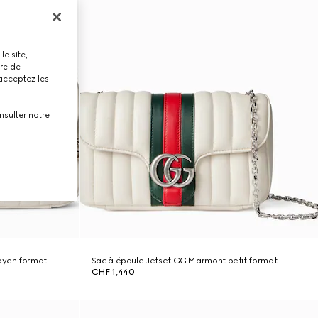
le site,
tre de
 acceptez les
nsulter notre
oyen format
Sac à épaule Jetset GG Marmont petit format
CHF 1,440