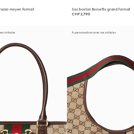
razzo moyen format
Sac boston Borsetto grand format
CHF 2,790
os initiales
À personnaliser avec vos initiales