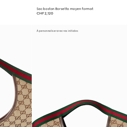
Sac boston Borsetto moyen format
CHF 2,120
À personnaliser avec vos initiales