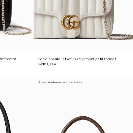
it format
Sac à épaule Jetset GG Marmont petit format
CHF 1,440
À personnaliser avec vos initiales