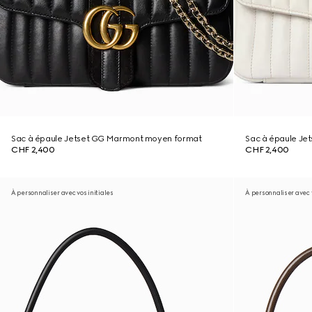
Sac à épaule Jetset GG Marmont moyen format
Sac à épaule Je
CHF 2,400
CHF 2,400
À personnaliser avec vos initiales
À personnaliser avec v