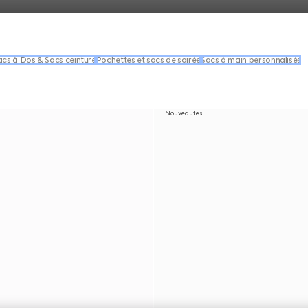
acs à Dos & Sacs ceinture
Pochettes et sacs de soirée
Sacs à main personnalisés
Nouveautés