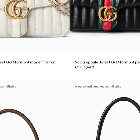
tset GG Marmont moyen format
Sac à épaule Jetset GG Marmont pet
CHF 1,440
os initiales
À personnaliser avec vos initiales