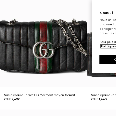
Nous util
Nous utilis
analyser l'
partager no
présentes c
Pour plus d
Politique
Sac à épaule Jetset GG Marmont moyen format
Sac à épaule Je
CHF 2,400
CHF 1,440