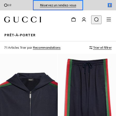
Découvrir les chaussures pour l’été
1
/
2
Réservez un rendez-vous
Découvrir les chaussures pour l’été
PRÊT-À-PORTER
71 Articles
Trier par
Recommandations
Trier et filtrer