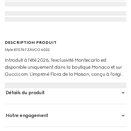
DESCRIPTION PRODUIT
Style ‎870767 ZAVCO 6032
Introduit à l'été 2026, l'exclusivité Montecarlo est
disponible uniquement dans la boutique Monaco et sur
Gucci.com. L'imprimé Flora de la Maison, conçu à l'origine
par Vittorio Accornero en 1966, est réimaginé dans ce
style. Confectionnée en twill de soie, cette chemise se
Détails du produit
distingue par un imprimé fleuri Gucci sur toute la surface.
Notre engagement