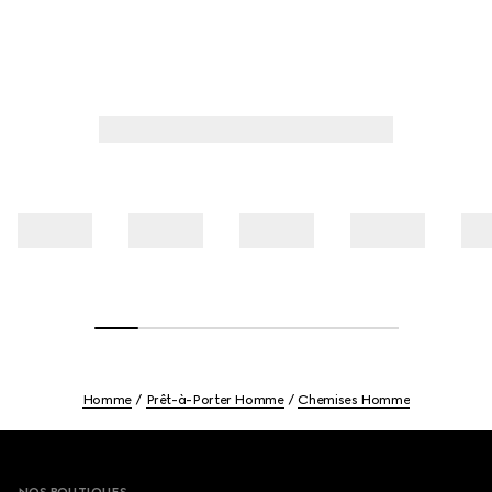
Homme
Prêt-à-Porter Homme
Chemises Homme
Footer