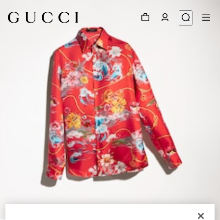
1
/
6