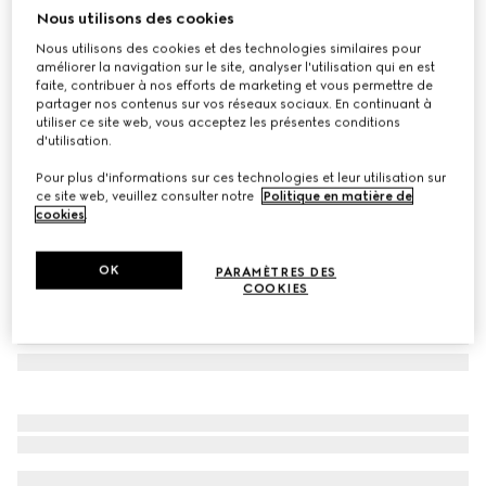
Nous utilisons des cookies
Exclusivité Monte Carlo et en ligne
Chemise en twill de soie imprimée
Nous utilisons des cookies et des technologies similaires pour
CHF 1,250
améliorer la navigation sur le site, analyser l'utilisation qui en est
faite, contribuer à nos efforts de marketing et vous permettre de
Déclinaisons
multicolore
partager nos contenus sur vos réseaux sociaux. En continuant à
utiliser ce site web, vous acceptez les présentes conditions
d'utilisation.
Pour plus d'informations sur ces technologies et leur utilisation sur
ce site web, veuillez consulter notre
Politique en matière de
cookies
.
OK
PARAMÈTRES DES
COOKIES