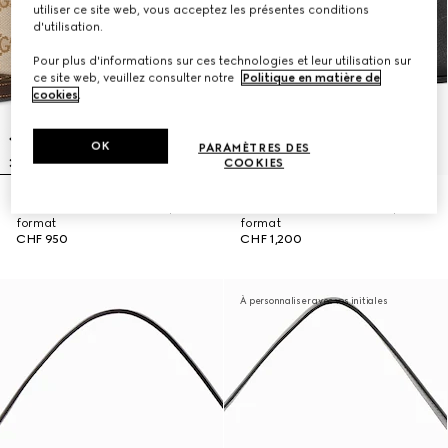
utiliser ce site web, vous acceptez les présentes conditions
d'utilisation.
Pour plus d'informations sur ces technologies et leur utilisation sur
ce site web, veuillez consulter notre
Politique en matière de
cookies
.
OK
PARAMÈTRES DES
COOKIES
Sac à bandoulière Lunetta petit
Sac à bandoulière Lunetta petit
format
format
CHF 950
CHF 1,200
À personnaliser avec vos initiales