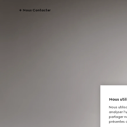
Nous Contacter
Nous util
Nous utilis
analyser l'
partager no
présentes c