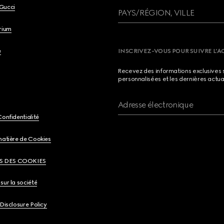
Gucci
PAYS/RÉGION, VILLE
brium
e
INSCRIVEZ-VOUS POUR SUIVRE L’A
Recevez des informations exclusives 
personnalisées et les dernières actua
Adresse électronique
Confidentialité
matière de Cookies
S DES COOKIES
sur la société
 Disclosure Policy