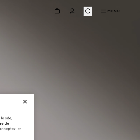
MENU
le site,
tre de
 acceptez les