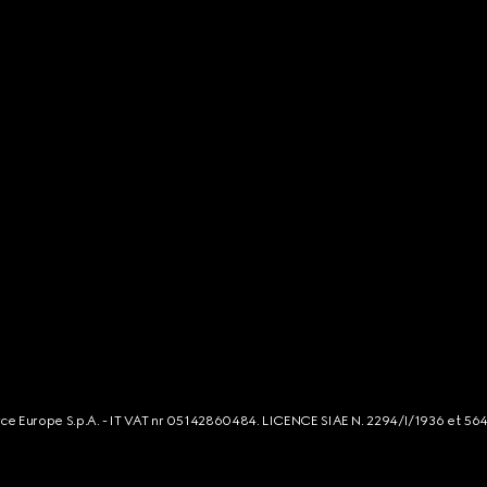
rce Europe S.p.A. - IT VAT nr 05142860484. LICENCE SIAE N. 2294/I/1936 et 56