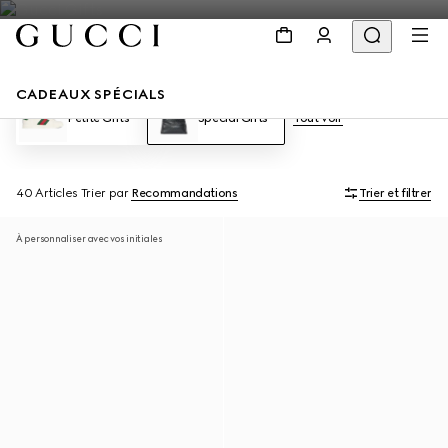
CADEAUX SPÉCIALS
Petite Gifts
Special Gifts
Tout voir
40 Articles
Trier par
Recommandations
Trier et filtrer
À personnaliser avec vos initiales