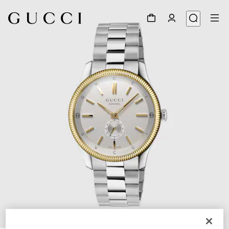
1
/
4