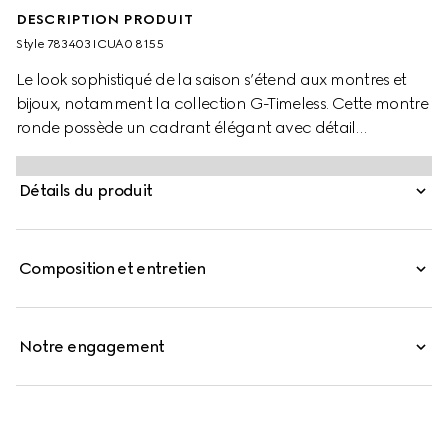
DESCRIPTION PRODUIT
Style ‎783403 ICUA0 8155
Le look sophistiqué de la saison s’étend aux montres et
bijoux, notamment la collection G-Timeless. Cette montre
ronde possède un cadrant élégant avec détail
GG enlacés subtil, inscription Gucci et motifs
emblématiques. Conçu avec un bracelet en acier, cet
Détails du produit
accessoire est rehaussé d’un cadran petite seconde.
Composition et entretien
Notre engagement