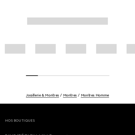
Joaillerie & Montres
Montres
Montres Homme
Footer
NOS BOUTIQUES