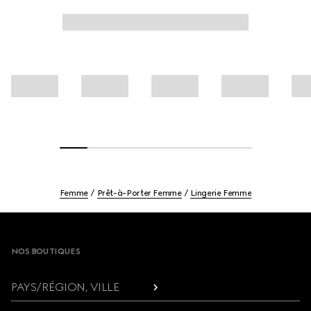
Femme
Prêt-à-Porter Femme
Lingerie Femme
Footer
NOS BOUTIQUES
PAYS/RÉGION, VILLE