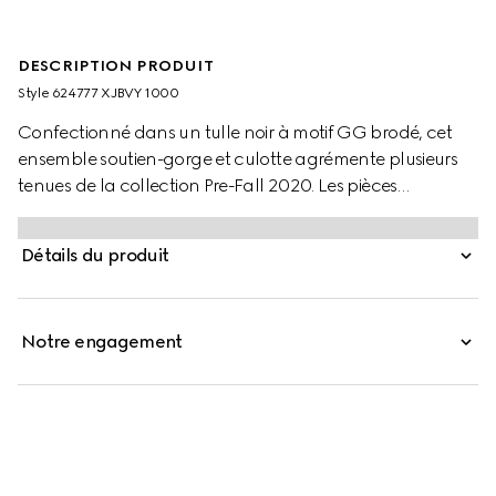
DESCRIPTION PRODUIT
Style ‎624777 XJBVY 1000
Confectionné dans un tulle noir à motif GG brodé, cet
ensemble soutien-gorge et culotte agrémente plusieurs
tenues de la collection Pre-Fall 2020. Les pièces
diaphanes de style lingerie incarnent ce que le Directeur
de la Création décrit comme un « beau cliché de la
Détails du produit
sensualité », un concept exploré dans les dernières
collections au moyen de petites touches rappelant l’idée
de liberté véhiculée par la mode dans les années 90.
Notre engagement