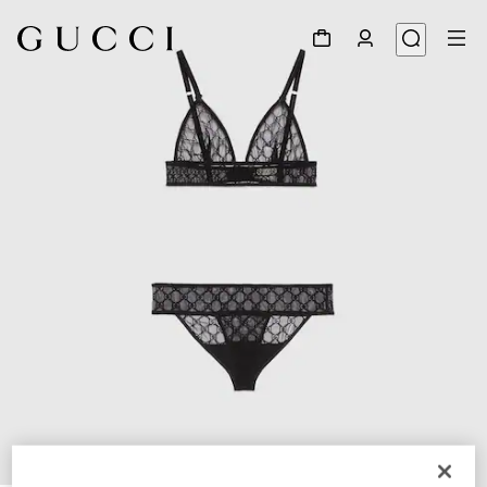
1
/
3