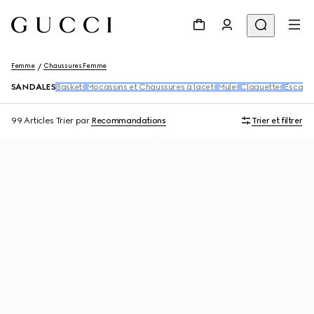
Femme
Chaussures Femme
SANDALES
Baskets
Mocassins et Chaussures à lacets
Mules
Claquettes
Escarpi
99 Articles
Trier par
Recommandations
Trier et filtrer