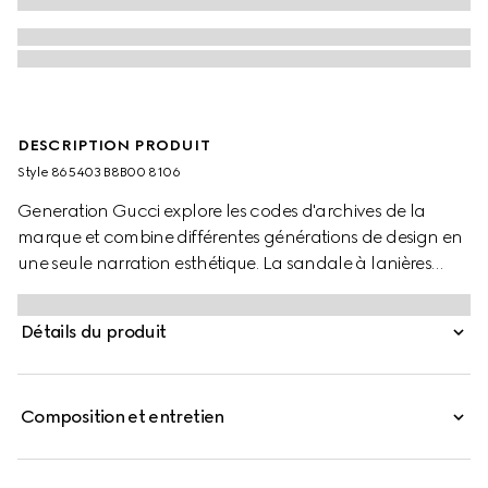
DESCRIPTION PRODUIT
Style ‎865403 B8B00 8106
Generation Gucci explore les codes d'archives de la
marque et combine différentes générations de design en
une seule narration esthétique. La sandale à lanières
Vittoria met en valeur un style décontracté, dotée d'un
talon sculpté pour une élégance sans effort qui inspire
Détails du produit
son nom. Confectionné en cuir métallisé, ce style est
complété par une doublure ton sur ton et une semelle
intérieure assortie.
Composition et entretien