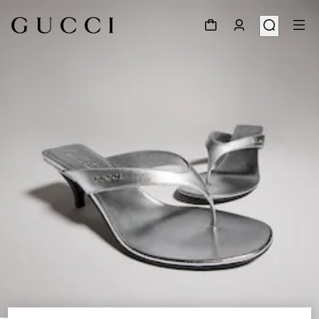
1
/
8