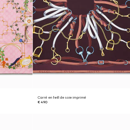
Carré en twill de soie imprimé
€ 490