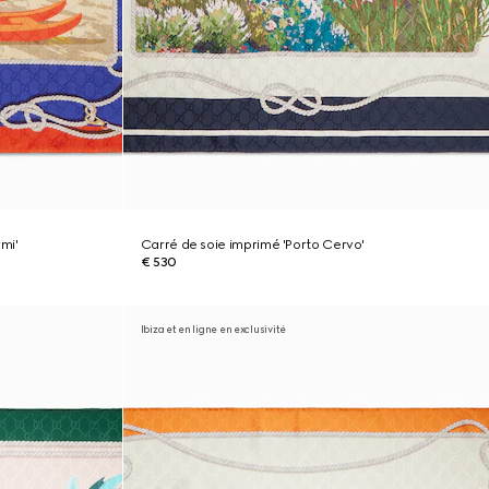
mi'
Carré de soie imprimé 'Porto Cervo'
€ 530
Ibiza et en ligne en exclusivité