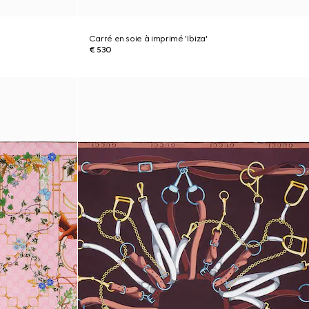
Carré en soie à imprimé 'Ibiza'
€ 530