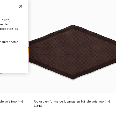
le site,
tre de
 acceptez les
nsulter notre
 de soie imprimé
Foulard en forme de losange en twill de soie imprimé
€ 340