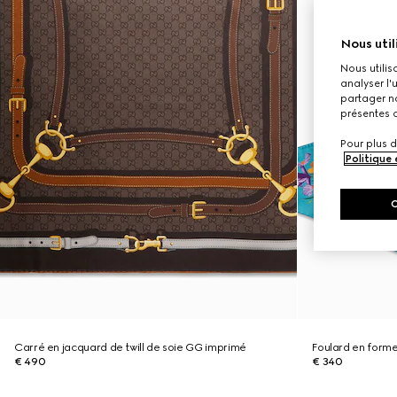
Nous util
Nous utilis
analyser l'
partager no
présentes c
Pour plus d
Politique
Carré en jacquard de twill de soie GG imprimé
Foulard en forme
€ 490
€ 340