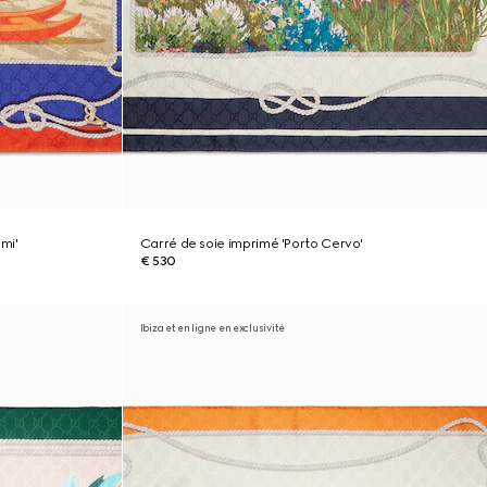
mi'
Carré de soie imprimé 'Porto Cervo'
€ 530
Ibiza et en ligne en exclusivité