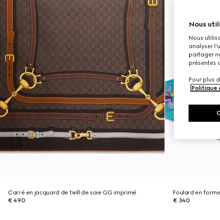
Nous util
Nous utilis
analyser l'
partager no
présentes c
Pour plus d
Politique
Carré en jacquard de twill de soie GG imprimé
Foulard en forme
€ 490
€ 340