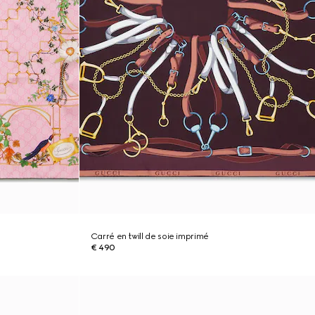
Carré en twill de soie imprimé
€ 490