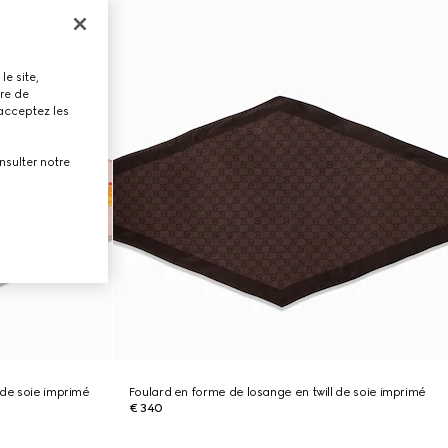
le site,
tre de
 acceptez les
nsulter notre
 de soie imprimé
Foulard en forme de losange en twill de soie imprimé
€ 340