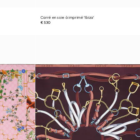
Carré en soie à imprimé 'Ibiza'
€ 530