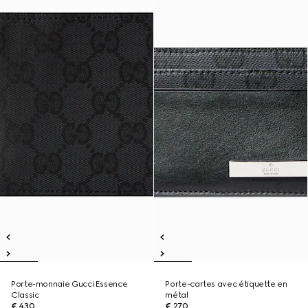
Porte-monnaie Gucci Essence
Porte-cartes avec étiquette en
Classic
métal
€ 430
€ 270