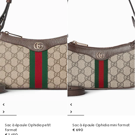
Sac à épaule Ophidia petit
Sac à épaule Ophidia mini format
format
€ 690
€ 1.450