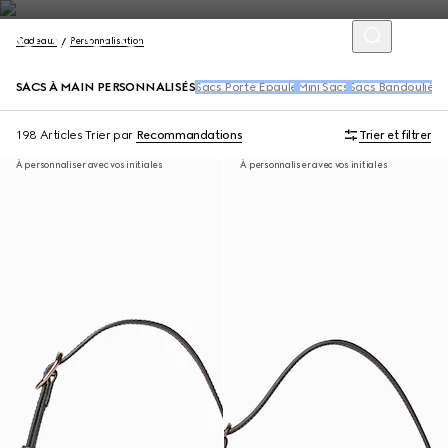
Cadeaux
Personnalisation
SACS À MAIN PERSONNALISÉS
Sacs Porté Épaule
Mini Sacs
Sacs Bandoulière
198 Articles
Trier par
Recommandations
Trier et filtrer
À personnaliser avec vos initiales
À personnaliser avec vos initiales