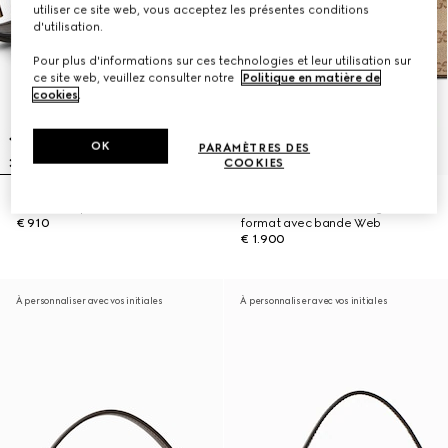
utiliser ce site web, vous acceptez les présentes conditions
d'utilisation.
Pour plus d'informations sur ces technologies et leur utilisation sur
ce site web, veuillez consulter notre
Politique en matière de
cookies
.
OK
PARAMÈTRES DES
COOKIES
Sac seau Ophidia mini format
Sacoche à bandoulière grand
€ 910
format avec bande Web
€ 1.900
À personnaliser avec vos initiales
À personnaliser avec vos initiales