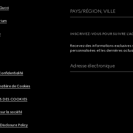
Gucci
PAYS/RÉGION, VILLE
brium
e
INSCRIVEZ-VOUS POUR SUIVRE L’A
Recevez des informations exclusives 
personnalisées et les dernières actua
Adresse électronique
Confidentialité
matière de Cookies
S DES COOKIES
sur la société
 Disclosure Policy