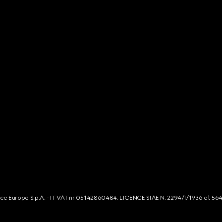
rce Europe S.p.A. - IT VAT nr 05142860484. LICENCE SIAE N. 2294/I/1936 et 56