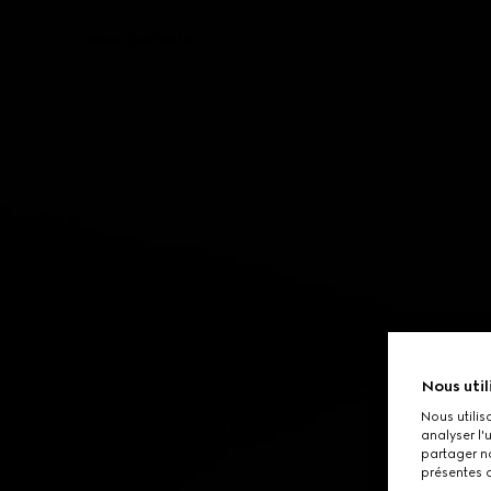
Nous Contacter
Nous util
Nous utilis
analyser l'
partager no
présentes c