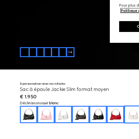
Pour plus d
Politique
+
4
À personnaliser avec vos initiales
Sac à épaule Jackie Slim format moyen
€ 1.950
Déclinaisons
cuir blanc