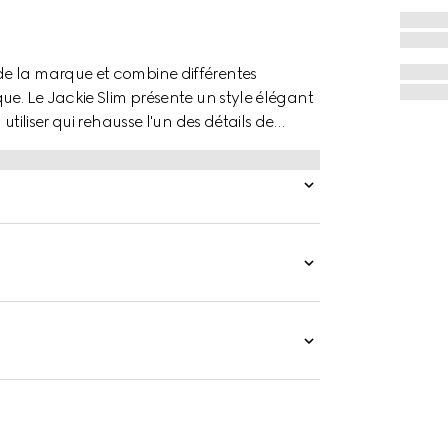
de la marque et combine différentes
ue. Le Jackie Slim présente un style élégant
tiliser qui rehausse l'un des détails de
 style est confectionné en cuir grainé doux