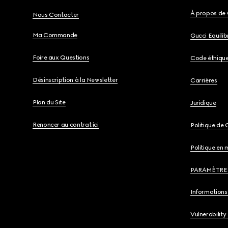
À propos de 
Nous Contacter
Ma Commande
Gucci Equili
Foire aux Questions
Code éthiqu
Désinscription à la Newsletter
Carrières
Plan du Site
Juridique
Renoncer au contrat ici
Politique de 
Politique en 
PARAMÈTRE
Informations 
Vulnerability