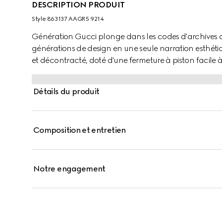
DESCRIPTION PRODUIT
Style ‎863137 AAGR5 9214
Génération Gucci plonge dans les codes d'archives 
générations de design en une seule narration esthétiq
et décontracté, doté d'une fermeture à piston facile à u
quincaillerie les plus emblématiques de la Maison. Ce
blanc.
Détails du produit
Composition et entretien
Notre engagement