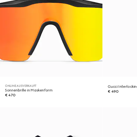
ONLINE AUSVERKAUFT
Gucci Interlocki
Sonnenbrille in Maskenform
€ 490
€ 470