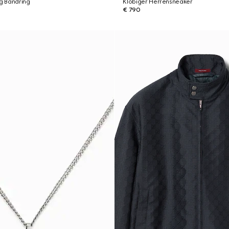
ng Bandring
Klobiger Herrensneaker
€ 790