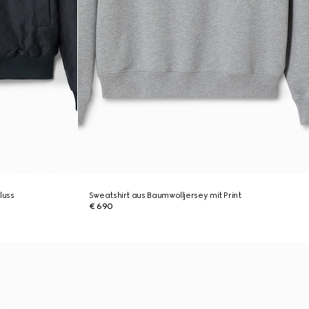
luss
Sweatshirt aus Baumwolljersey mit Print
€ 690