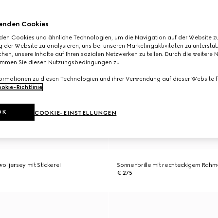
enden Cookies
den Cookies und ähnliche Technologien, um die Navigation auf der Website zu
 der Website zu analysieren, uns bei unseren Marketingaktivitäten zu unterstü
hen, unsere Inhalte auf Ihren sozialen Netzwerken zu teilen. Durch die weitere 
immen Sie diesen Nutzungsbedingungen zu.
formationen zu diesen Technologien und ihrer Verwendung auf dieser Website fi
okie-Richtlinie
.
OK
COOKIE-EINSTELLUNGEN
olljersey mit Stickerei
Sonnenbrille mit rechteckigem Rah
€ 275