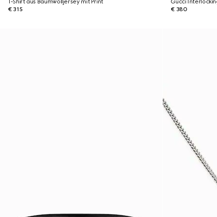
T-Shirt aus Baumwolljersey mit Print
Gucci Interlocki
€ 315
€ 380