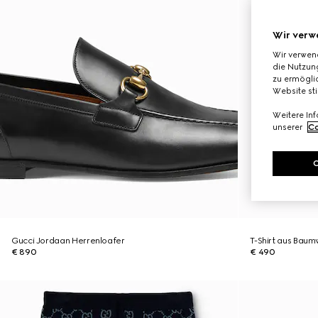
Wir verw
Wir verwen
die Nutzung
zu ermöglic
Website st
Weitere In
unserer
Co
Gucci Jordaan Herrenloafer
T-Shirt aus Baumw
€ 890
€ 490