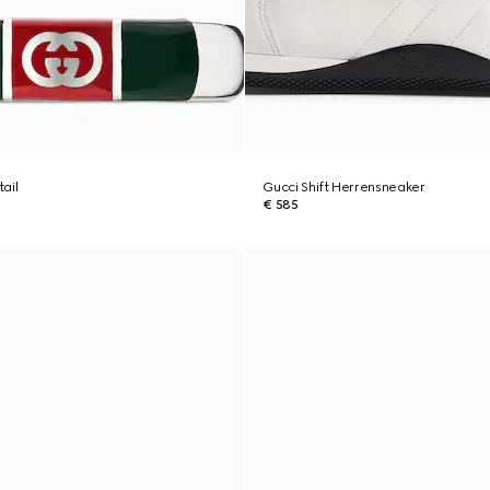
ail
Gucci Shift Herrensneaker
€ 585