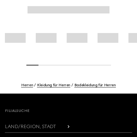
Herren
Kleidung für Herren
Badekleidung für Herren
Footer
FILIALSUCHE
LAND/REGION, STADT