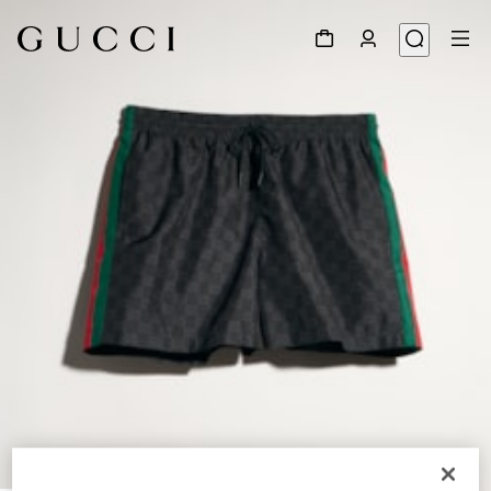
1
/
4