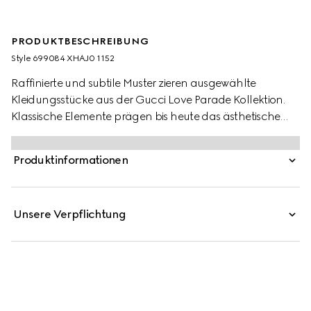
PRODUKTBESCHREIBUNG
Style ‎699084 XHAJ0 1152
Raffinierte und subtile Muster zieren ausgewählte
Kleidungsstücke aus der Gucci Love Parade Kollektion.
Klassische Elemente prägen bis heute das ästhetische
Narrativ des Hauses und verschmelzen nahtlos mit der
Gegenwart, wodurch eine zeitlos stilvolle Garderobe
Produktinformationen
entsteht. Diese Shorts aus Nylon sind mit einem
durchgehenden GG Print und einem elastischen Bund
versehen.
Unsere Verpflichtung