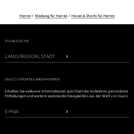
Herren
Kleidung für Herren
Hosen & Shorts für Herren
Footer
FILIALSUCHE
LAND/REGION, STADT
GUCCI UPDATES ABONNIEREN
Erhalten Sie exklusive Informationen zum Start der Kollektion, persönliche
Mitteilungen und weitere spannende Neuigkeiten aus der Welt von Gucci.
E-Mail