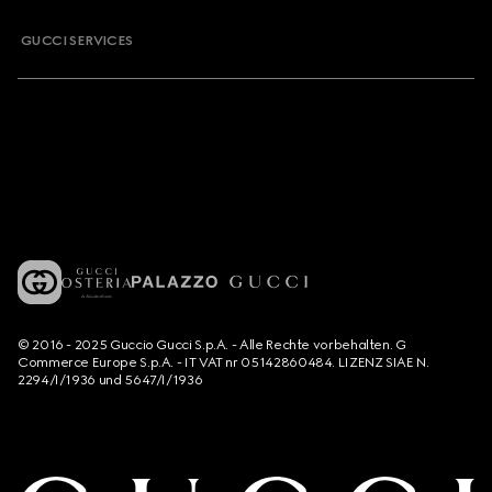
GUCCI SERVICES
© 2016 - 2025 Guccio Gucci S.p.A. - Alle Rechte vorbehalten. G
Commerce Europe S.p.A. - IT VAT nr 05142860484. LIZENZ SIAE N.
2294/I/1936 und 5647/I/1936