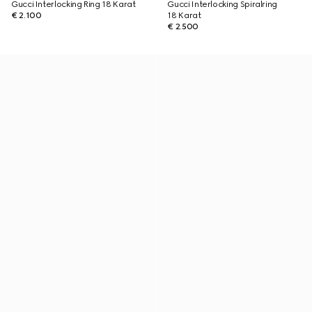
Gucci Interlocking Ring 18 Karat
Gucci Interlocking Spiralring
€ 2.100
18 Karat
€ 2.500