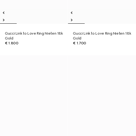
Gucci Link to Love Ring Nieten 18k
Gucci Link to Love Ring Nieten 18k
Gold
Gold
€ 1.800
€ 1.700