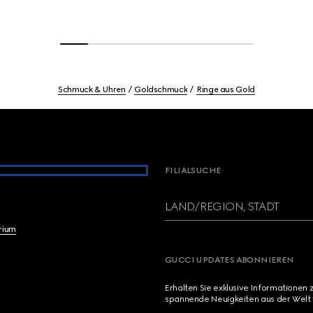
Schmuck & Uhren
Goldschmuck
Ringe aus Gold
FILIALSUCHE
LAND/REGION, STADT
brium
GUCCI UPDATES ABONNIEREN
Erhalten Sie exklusive Informationen 
spannende Neuigkeiten aus der Welt 