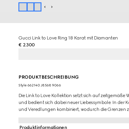
Gucci Link to Love Ring 18 Karat mit Diamanten
€ 2.300
PRODUKTBESCHREIBUNG
Style ‎662140 J8568 9066
Die Link to Love Kollektion setzt sich auf zeitgemä
und bedient sich dabei neuer Liebessymbole. In der 
und Veredlungen kombiniert, wodurch die Grenzen 
verschwimmen. Jedes Teil bietet eine Vielzahl von T
die individuelle Persönlichkeit ungehindert Ausdruck
Produktinformationen