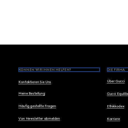
Footer
KÖNNEN WIR IHNEN HELFEN?
DIE FIRMA
Über Gucci
Kontaktieren Sie Uns
Meine Bestellung
Gucci Equili
Häufig gestellte Fragen
Ethikkodex
Von Newsletter abmelden
Karriere