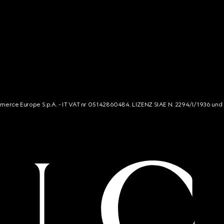
mmerce Europe S.p.A. - IT VAT nr 05142860484. LIZENZ SIAE N. 2294/I/1936 und