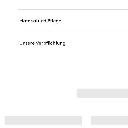
Weißgold mit Diamanten verfügt über einen Stacki
mit anderen Ringen.
Material und Pflege
Unsere Verpflichtung