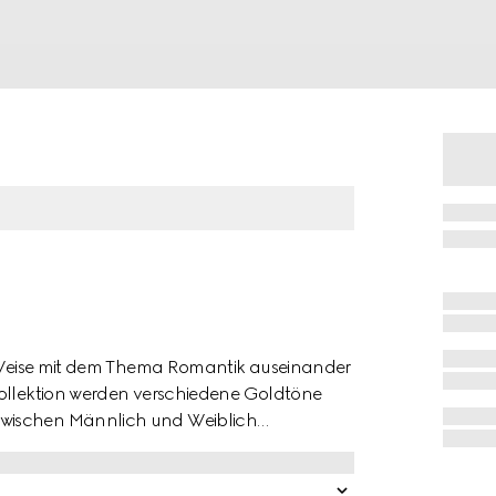
ße Weise mit dem Thema Romantik auseinander
Kollektion werden verschiedene Goldtöne
zwischen Männlich und Weiblich
rage- und Kombinationsmöglichkeiten, sodass
 finden kann. Dieser Ring aus 18-karätigem