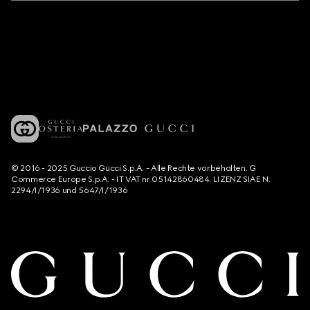
© 2016 - 2025 Guccio Gucci S.p.A. - Alle Rechte vorbehalten. G
Commerce Europe S.p.A. - IT VAT nr 05142860484. LIZENZ SIAE N.
2294/I/1936 und 5647/I/1936