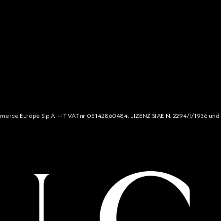
mmerce Europe S.p.A. - IT VAT nr 05142860484. LIZENZ SIAE N. 2294/I/1936 und