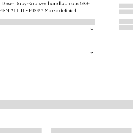
ng. Dieses Baby-Kapuzenhandtuch aus GG-
. MEN™ LITTLE MISS™-Marke definiert.