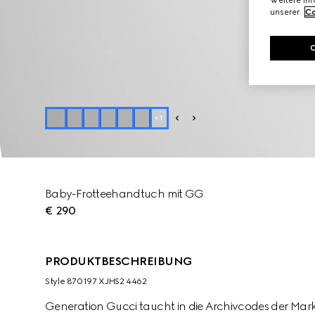
Weitere In
unserer
Co
+
1
Baby-Frotteehandtuch mit GG
€ 290
PRODUKTBESCHREIBUNG
Style ‎870197 XJHS2 4462
Generation Gucci taucht in die Archivcodes der Mark