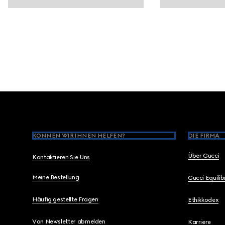
Footer
KÖNNEN WIR IHNEN HELFEN?
DIE FIRMA
Über Gucci
Kontaktieren Sie Uns
Meine Bestellung
Gucci Equili
Häufig gestellte Fragen
Ethikkodex
Von Newsletter abmelden
Karriere