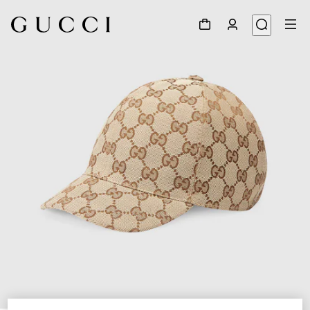
1
/
2