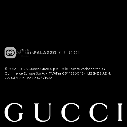
© 2016 - 2025 Guccio Gucci S.p.A. - Alle Rechte vorbehalten. G
Commerce Europe S.p.A. - IT VAT nr 05142860484. LIZENZ SIAE N.
2294/I/1936 und 5647/I/1936