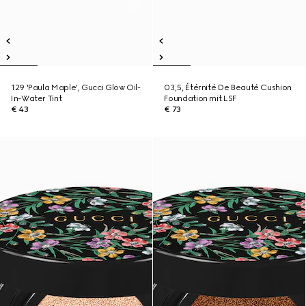
129 'Paula Maple', Gucci Glow Oil-
03,5, Étérnité De Beauté Cushion
In-Water Tint
Foundation mit LSF
€ 43
€ 73