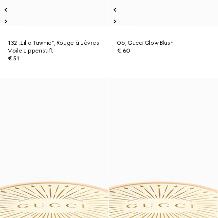
132 „Lilla Tawnie“, Rouge à Lèvres
06, Gucci Glow Blush
Voile Lippenstift
€ 60
€ 51