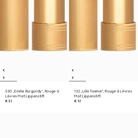
530 „Emilie Burgundy“, Rouge à
132 „Lilla Tawnie“, Rouge à Lèvres
Lèvres Mat Lippenstift
Mat Lippenstift
€ 51
€ 51