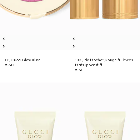
01, Gucci Glow Blush
133 „Ida Mocha“, Rouge à Lèvres
€ 60
Mat Lippenstift
€ 51