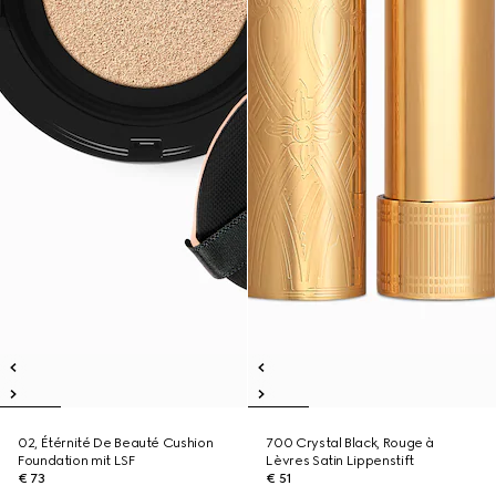
02, Étérnité De Beauté Cushion
700 Crystal Black, Rouge à
Foundation mit LSF
Lèvres Satin Lippenstift
€ 73
€ 51