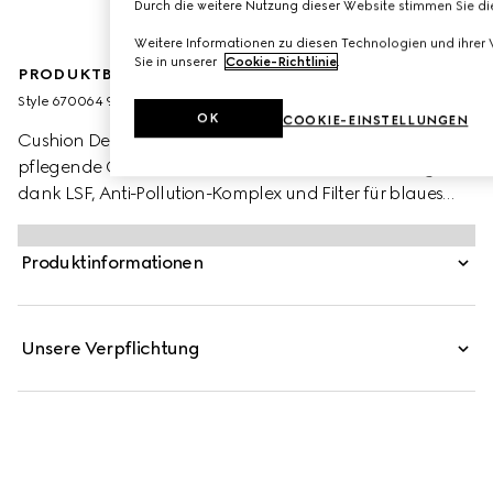
Durch die weitere Nutzung dieser Website stimmen Sie 
Weitere Informationen zu diesen Technologien und ihrer
Sie in unserer
Cookie-Richtlinie
.
PRODUKTBESCHREIBUNG
Style ‎670064 9PRD9 9025
OK
COOKIE-EINSTELLUNGEN
Cushion De Beauté ist eine strahlende und einzigartig
pflegende Cushion Foundation, deren Formulierung
dank LSF, Anti-Pollution-Komplex und Filter für blaues
Licht schützt. Die leichte und feuchtigkeitsspendende
Foundation verschmilzt nahtlos mit der Haut und bietet
Produktinformationen
aufbaubare Deckkraft. Als ideales Beauty-Tool für
unterwegs begeistert Cushion De Beauté mit einer
besonders pflegenden, hydratisierten Formel mit
Unsere Verpflichtung
strahlendem Finish. Die neue Foundation befindet sich in
einer nachfüllbaren Schatulle.