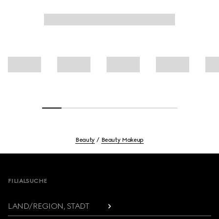
Beauty
Beauty Makeup
Footer
FILIALSUCHE
LAND/REGION, STADT