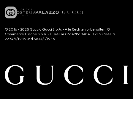
© 2016 - 2025 Guccio Gucci S.p.A. - Alle Rechte vorbehalten. G
Commerce Europe S.p.A. - IT VAT nr 05142860484. LIZENZ SIAE N.
2294/I/1936 und 5647/I/1936