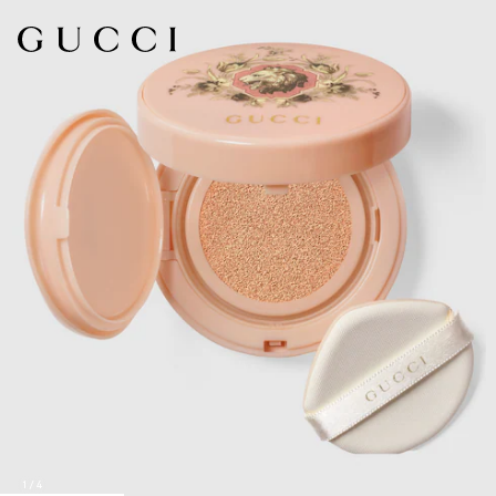
1
/
4