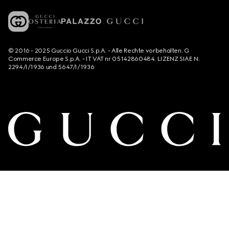
© 2016 - 2025 Guccio Gucci S.p.A. - Alle Rechte vorbehalten. G
Commerce Europe S.p.A. - IT VAT nr 05142860484. LIZENZ SIAE N.
2294/I/1936 und 5647/I/1936