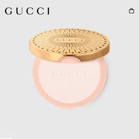
1
/
11