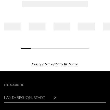
Beauty
Düfte
Düfte für Damen
Footer
FILIALSUCHE
LAND/REGION, STADT