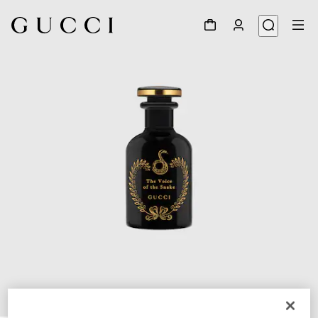
1
/
3