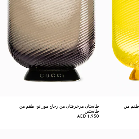
 طقم من
طاستان مزخرفتان من زجاج مورانو، طقم من
طاستَين
AED 1,950