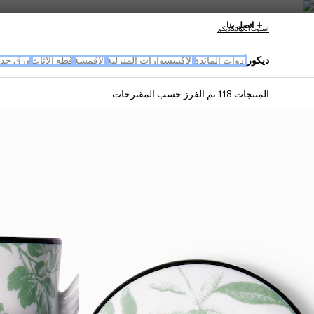
اتصل بنا
أسلوب الحياة&ديكور
ديكور
أدوات المائدة
الإكسسوارات المنزلية
الأقمشة
قطع الأثاث
ورق جدر
المنتجات 118
تم الفرز حسب
المقترحات