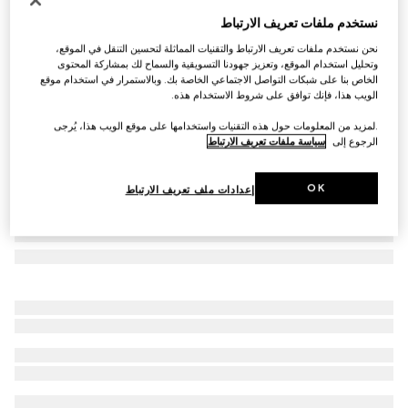
صحن الحلوى بنقش هيرباريوم، طقم مزدوج
نستخدم ملفات تعريف الارتباط
AED 1,200
نحن نستخدم ملفات تعريف الارتباط والتقنيات المماثلة لتحسين التنقل في الموقع،
تنويعات
بورسلين باللونين الأزرق والأبيض
وتحليل استخدام الموقع، وتعزيز جهودنا التسويقية والسماح لك بمشاركة المحتوى
الخاص بنا على شبكات التواصل الاجتماعي الخاصة بك. وبالاستمرار في استخدام موقع
الويب هذا، فإنك توافق على شروط الاستخدام هذه.
.لمزيد من المعلومات حول هذه التقنيات واستخدامها على موقع الويب هذا، يُرجى
الرجوع إلى
سياسة ملفات تعريف الارتباط
OK
إعدادات ملف تعريف الارتباط