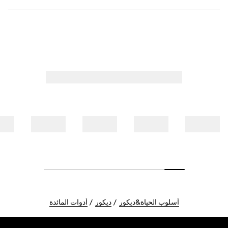
أسلوب الحياة&ديكور
ديكور
أدوات المائدة
Foote