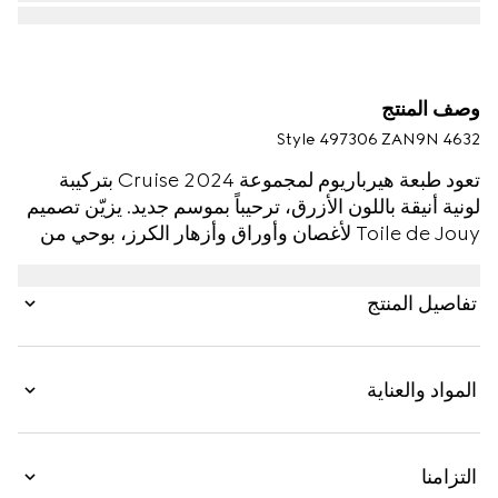
وصف المنتج
Style ‎497306 ZAN9N 4632
تعود طبعة هيرباريوم لمجموعة Cruise 2024 بتركيبة
لونية أنيقة باللون الأزرق، ترحيباً بموسم جديد. يزيّن تصميم
Toile de Jouy لأغصان وأوراق وأزهار الكرز، بوحي من
قماش فينتاج، طبق ريتشارد جينوري Ginori 1735 هذا
المخصص للحلوى. يمكن مطابقة المنتج مع قطع متناسقة
تفاصيل المنتج
للحصول على مجموعة أدوات كاملة للمائدة.
المواد والعناية
التزامنا