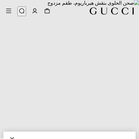
3
/
1