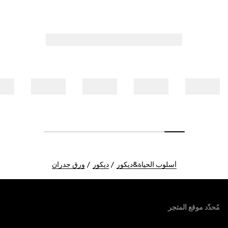
أسلوب الحياة&ديكور
ديكور
ورق جدران
Foote
مُحدّد موقع المتجر