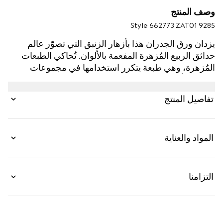
وصف المنتج
Style ‎662773 ZAT01 9285
يزدان ورق الجدران هذا بأزهار الزنبق التي تصوّر عالم
حدائق الربيع المُزهرة المفعمة بالألوان. تُحاكي الطبعات
المُزهرة، وهي طبعة يتكرر استخدامها في مجموعات
غوتشي بأكملها، عالم الطبيعة الذي يستمر بإلهام المخرج
الإبداعي.
تفاصيل المنتج
المواد والعناية
التزامنا