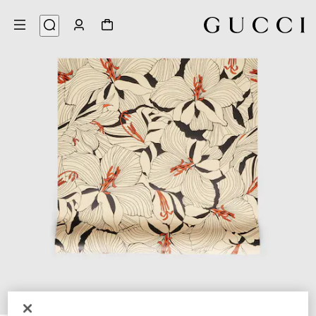
2
/
1