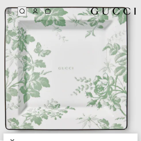
4
/
1