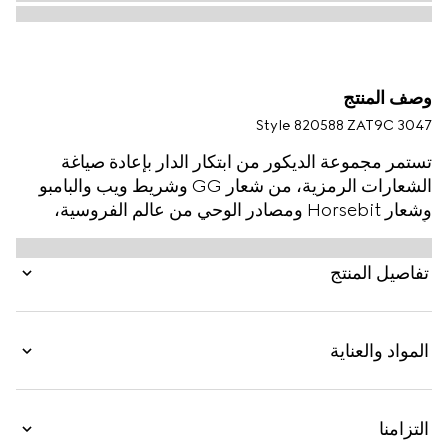
وصف المنتج
Style ‎820588 ZAT9C 3047
تستمر مجموعة الديكور من ابتكار الدار بإعادة صياغة
الشعارات الرمزية، من شعار GG وشريط ويب والبامبو
وشعار Horsebit ومصادر الوحي من عالم الفروسية،
بأقمشة فاخرة ومهارة حِرَفية عالية وتدرجات لونية جديدة
كلياً. تظهر صينية الزينة هذه بالحجم الكبير ببورسلين
تفاصيل المنتج
Ginori 1735 وتتميّز بطبعة هيرباريوم مرهفة.
المواد والعناية
التزامنا