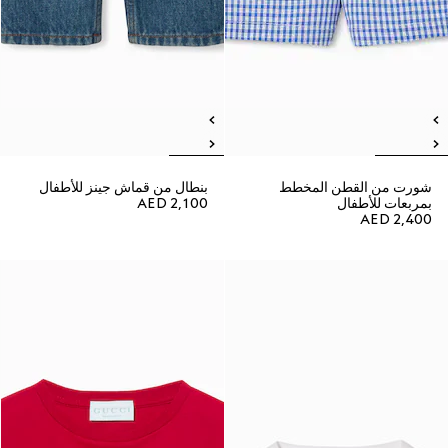
شورت من القطن المخطط
بنطال من قماش جينز للأطفال
بمربعات للأطفال
AED 2,100
AED 2,400