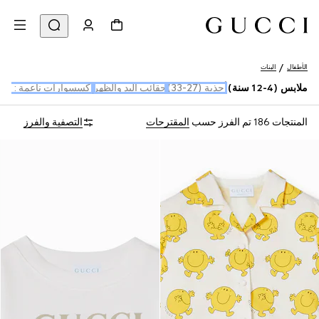
الأطفال
البنات
ملابس (4-12 سنة)
أحذية (27-33)
حقائب اليد والظهر
إكسسوارات ناعمة : أو
المنتجات 186
تم الفرز حسب
المقترحات
التصفية والفرز