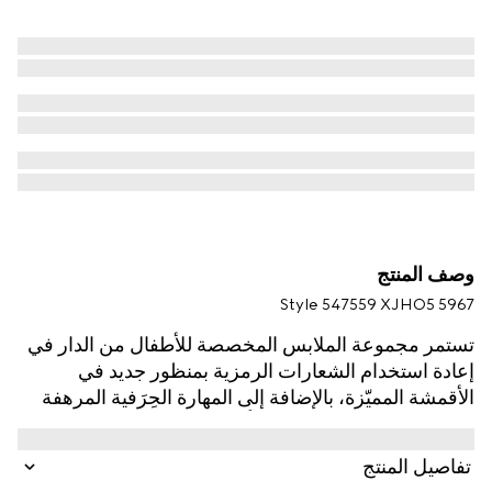
وصف المنتج
Style ‎547559 XJHO5 5967
تستمر مجموعة الملابس المخصصة للأطفال من الدار في
إعادة استخدام الشعارات الرمزية بمنظور جديد في
الأقمشة المميّزة، بالإضافة إلى المهارة الحِرَفية المرهفة
والتدرجات اللونية الحديثة كلياً. يتم تقديم هذا التي شيرت
للأطفال بقطن جيرسي ويتميّز بشعار Gucci مع طبعة
تفاصيل المنتج
شريط ويب وشعار G المتشابك.