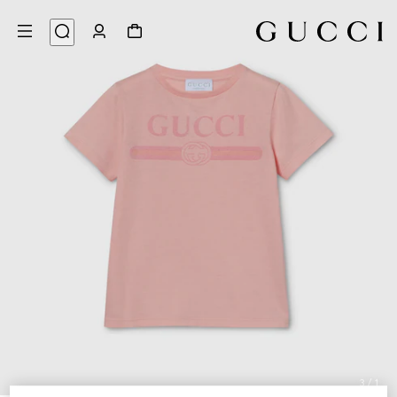
3
/
1