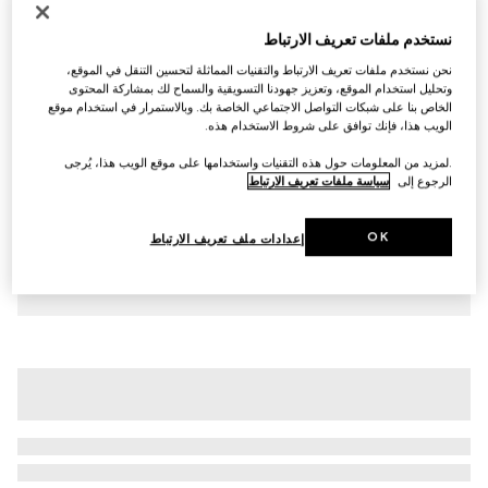
تي شيرت من القطن للأطفال مع طبعة
نستخدم ملفات تعريف الارتباط
AED 1,100
نحن نستخدم ملفات تعريف الارتباط والتقنيات المماثلة لتحسين التنقل في الموقع،
تنويعات
زهري فاتح
وتحليل استخدام الموقع، وتعزيز جهودنا التسويقية والسماح لك بمشاركة المحتوى
الخاص بنا على شبكات التواصل الاجتماعي الخاصة بك. وبالاستمرار في استخدام موقع
الويب هذا، فإنك توافق على شروط الاستخدام هذه.
.لمزيد من المعلومات حول هذه التقنيات واستخدامها على موقع الويب هذا، يُرجى
الرجوع إلى
سياسة ملفات تعريف الارتباط
OK
إعدادات ملف تعريف الارتباط