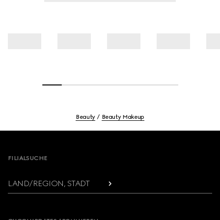
Beauty
Beauty Makeup
Footer
FILIALSUCHE
LAND/REGION, STADT