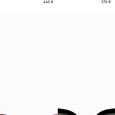
€ 440
€ 370