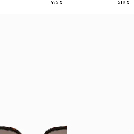
€ 495
€ 510