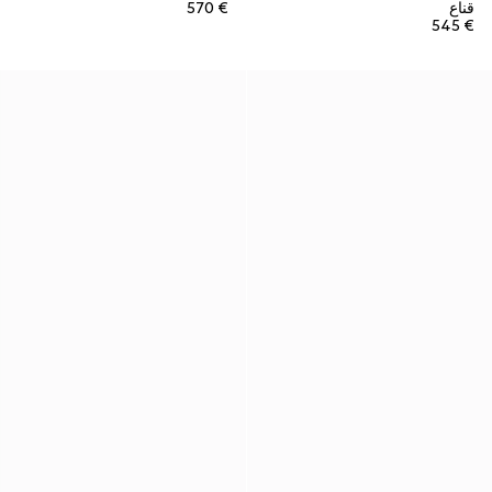
قناع
€ 570
€ 545