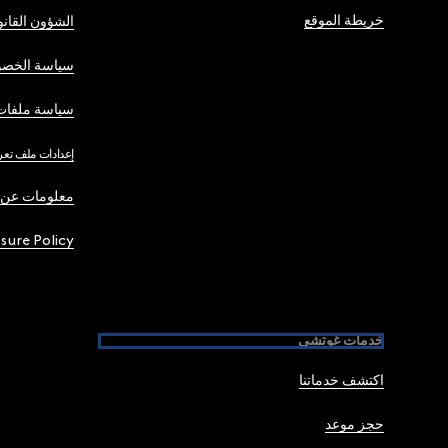
خريطة الموقع
الشؤون القانو
سياسة الخصو
سياسة ملفات 
إعدادات ملف تعر
معلومات عن 
osure Policy
خدمات غوتشي
اكتشف خدماتنا
حجز موعد