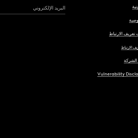
نية
البريد الإلكتروني
صية
تعريف الارتباط
يف الارتباط
الشركة
Vulnerability Discl