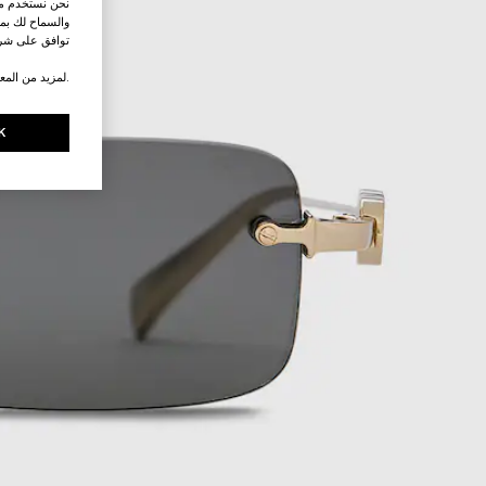
نحن نستخدم ملف
والسماح لك بمش
توافق على شرو
.لمزيد من المع
K