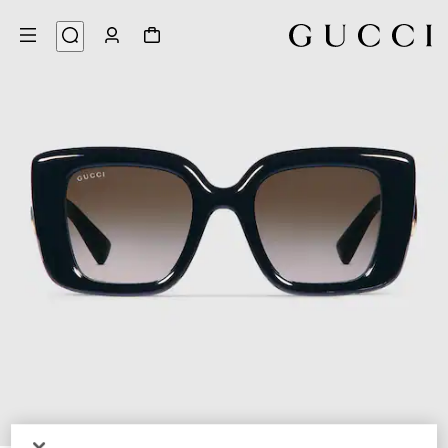
4
/
1