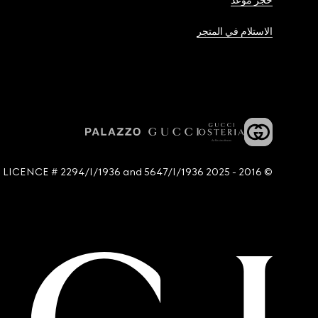
حجز موعد
الاستلام في المتجر
© 2016 - 2025 Guccio Gucci S.p.A. - All rights reserved. SIAE LICENCE # 2294/I/1936 and 5647/I/1936