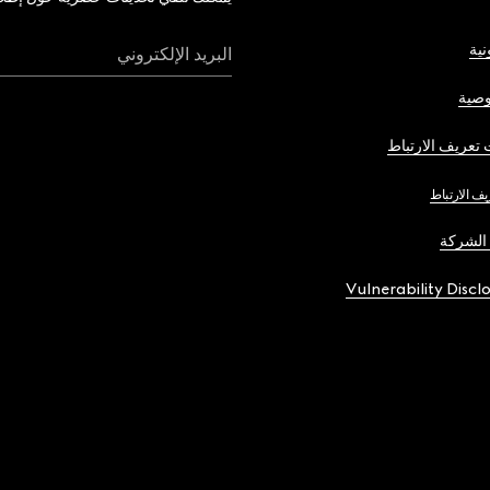
نية
البريد الإلكتروني
صية
تعريف الارتباط
يف الارتباط
الشركة
Vulnerability Discl