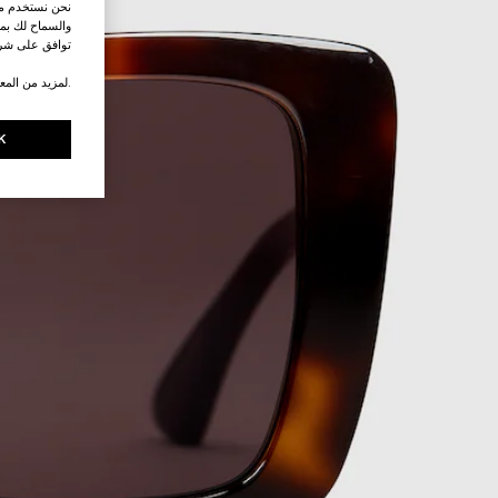
نحن نستخدم ملف
والسماح لك بمش
توافق على شرو
.لمزيد من المع
K