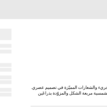
Cruise 2025 بين الشكل الجريء والشعارات المميّزة في تصميم عصري.
لشمسية مربعة الشكل والمزوّدة بذراعَين