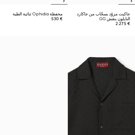
جاكيت مزوّد بسحّاب من جاكارد
محفظة Ophidia ثنائية الطية
النايلون بنقش GG
€ 530
€ 2.275