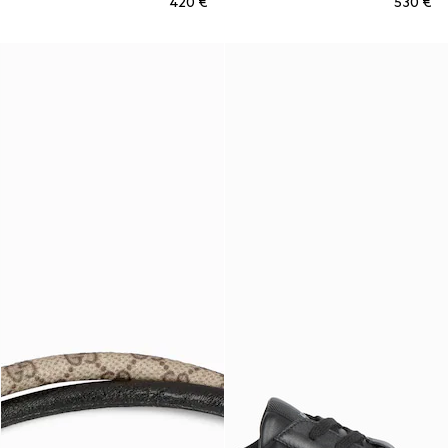
€ 420
€ 530