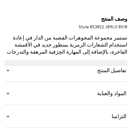
وصف المنتج
Style ‎853852 J89L0 8518
تستمر مجموعة المجوهرات الفضية من الدار في إعادة
استخدام الشعارات الرمزية بمنظور جديد في الأقمشة
الفاخرة، بالإضافة إلى المهارة الحِرَفية المرهفة والتدرجات
اللونية الحديثة كلياً، على غرار هذا الخاتم المزيّن بتفصيل
شريط ويب أسطواني الشكل.
تفاصيل المنتج
المواد والعناية
التزامنا