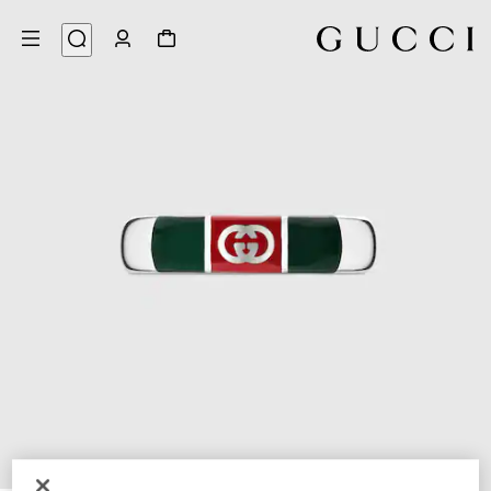
4
/
1