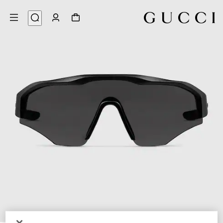
6
/
1