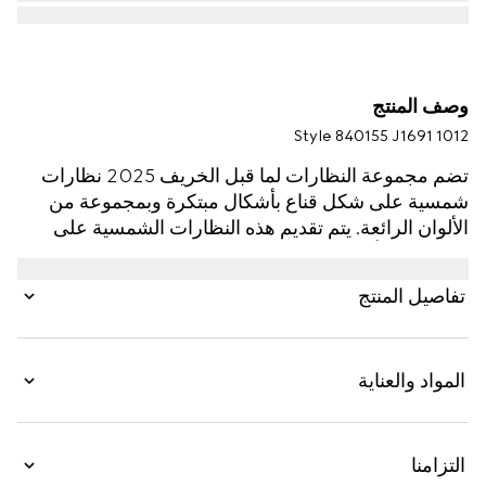
وصف المنتج
Style ‎840155 J1691 1012
تضم مجموعة النظارات لما قبل الخريف 2025 نظارات
شمسية على شكل قناع بأشكال مبتكرة وبمجموعة من
الألوان الرائعة. يتم تقديم هذه النظارات الشمسية على
شكل قناع بأطر مصنوعة بتقنية الحقن وعدسات باللون
الرمادي الموحّد، وتتعزز بتفصيل من الفضة وشعار Gucci.
تفاصيل المنتج
المواد والعناية
التزامنا