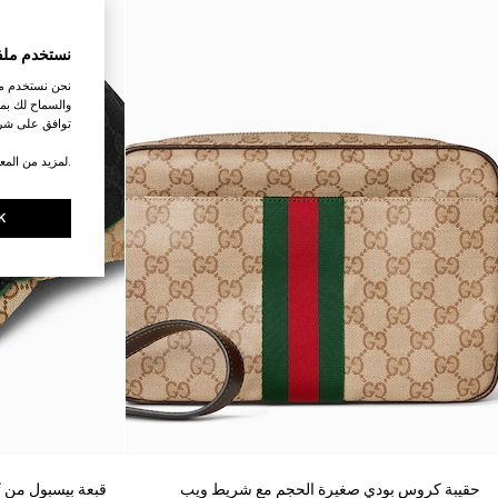
نستخدم ملف
نحن نستخدم ملف
والسماح لك بمش
توافق على شرو
.لمزيد من المع
K
حقيبة كروس بودي صغيرة الحجم مع شريط ويب
قبعة بيسبول من ك