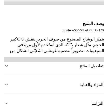
وصف المنتج
Style ‎495592 4G350 2179
يتميّز الوشاح المصنوع من صوف الحرير بنقش GGكبير
الحجم. مثّل شعار GG، الذي استُخدم لأول مرة في
السبعينيات، تطويراً لتصميم غوتشي المُعيّني الشكل من
الثلاثينيات، وترسّخ منذ ذلك الحين كرمز لتراث غوتشي. من
أجل مجموعة كروز 2018، استعيد نمط GG بطرق
تفاصيل المنتج
بجديدة، في إشادة بجذور غوتشي.
المواد والعناية
التزامنا